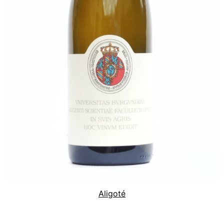
Aligoté