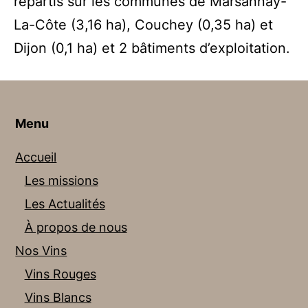
répartis sur les communes de Marsannay-
La-Côte (3,16 ha), Couchey (0,35 ha) et
Dijon (0,1 ha) et 2 bâtiments d’exploitation.
Menu
Accueil
Les missions
Les Actualités
À propos de nous
Nos Vins
Vins Rouges
Vins Blancs