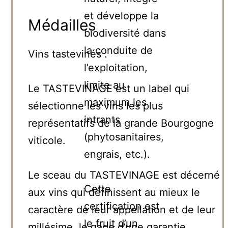
et développe la
Médailles
biodiversité dans
la conduite de
Vins tastevinés :
l’exploitation,
limite au
Le TASTEVINAGE est un label qui
maximum les
sélectionne les vins les plus
intrants
représentatifs de la grande Bourgogne
(phytosanitaires,
viticole.
engrais, etc.).
Le sceau du TASTEVINAGE est décerné
Cette
aux vins qui définissent au mieux le
certification est
caractère de leur appellation et de leur
le fruit d’un
millésime, le gage d’une garantie