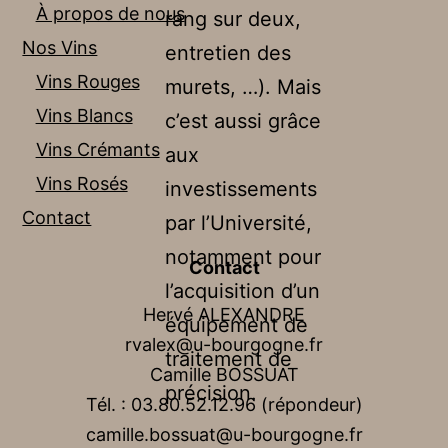
À propos de nous
rang sur deux,
Nos Vins
entretien des
Vins Rouges
murets, …). Mais
Vins Blancs
c’est aussi grâce
Vins Crémants
aux
Vins Rosés
investissements
Contact
par l’Université,
notamment pour
Contact
l’acquisition d’un
Hervé ALEXANDRE
équipement de
rvalex@u-bourgogne.fr
traitement de
Camille BOSSUAT
précision.
Tél. : 03.80.52.12.96 (répondeur)
camille.bossuat@u-bourgogne.fr